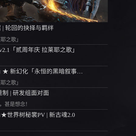
 | 轮回的抉择与羁绊
莱耶之歌」
 v2.1「贰周年庆 拉莱耶之歌」
新闻丨魂域新风尚 ★ 新幻化「永恒的黑暗叙事」PV
莱耶之歌」
面重制 | 研发组面对面
，甚是想念！
世界树秘裳PV | 新古魂2.0