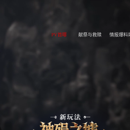
PV首曝
献祭与救赎
情报爆料